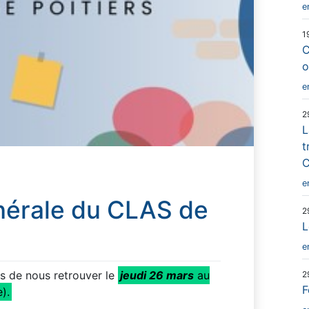
e
1
C
o
e
2
L
t
C
e
érale du CLAS de
2
L
e
s de nous retrouver le
jeudi 26 mars
au
2
F
).