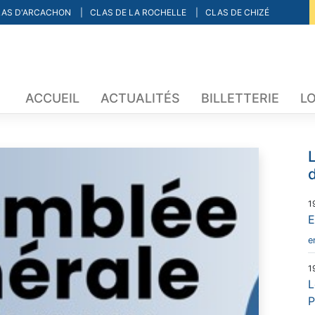
LAS D'ARCACHON
CLAS DE LA ROCHELLE
CLAS DE CHIZÉ
ACCUEIL
ACTUALITÉS
BILLETTERIE
L
L
d
1
E
e
1
L
P