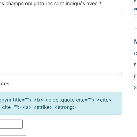
es champs obligatoires sont indiqués avec
*
e
C
F
F
utes:
S
cronym title=""> <b> <blockquote cite=""> <cite>
cite=""> <s> <strike> <strong>