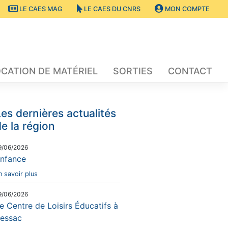
LE CAES MAG
LE CAES DU CNRS
MON COMPTE
OCATION DE MATÉRIEL
SORTIES
CONTACT
es dernières actualités
e la région
9/06/2026
nfance
n savoir plus
9/06/2026
e Centre de Loisirs Éducatifs à
essac