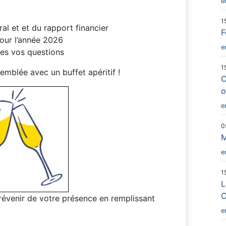
e
1
al et et du rapport financier
F
pour l’année 2026
e
es vos questions
1
emblée avec un buffet apéritif !
C
o
e
0
M
e
1
L
C
évenir de votre présence en remplissant
e