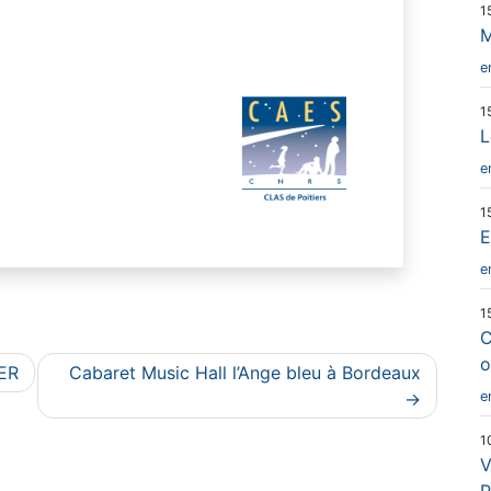
1
M
e
1
L
e
1
E
e
1
C
o
ER
Cabaret Music Hall l’Ange bleu à Bordeaux
e
1
V