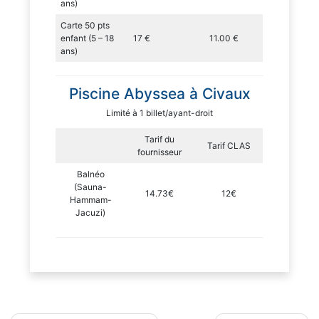
ans)
Carte 50 pts
enfant (5 – 18
17 €
11.00 €
ans)
Piscine Abyssea à Civaux
Limité à 1 billet/ayant-droit
Tarif du
Tarif CLAS
fournisseur
Balnéo
(Sauna-
14.73€
12€
Hammam-
Jacuzi)